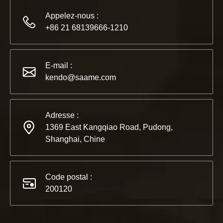
Appelez-nous :
+86 21 68139666-1210
2022-11-21
KENDO au salon BIG5 de Dubaï
E-mail :
Partenaires et amis, nous avons une excellente nouvelle à 
kendo@saame.com
Adresse :
1369 East Kangqiao Road, Pudong,
Shanghai, Chine
Code postal :
200120