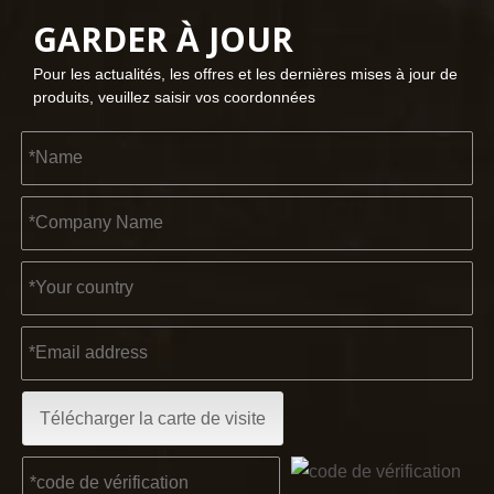
GARDER À JOUR
2023-03-02
Pour les actualités, les offres et les dernières mises à jour de
KENDO à la foire de Cologne 2023
produits, veuillez saisir vos coordonnées
Foire de Cologne 2023, un endroit fantastique pour Kendo pou
2022-11-21
Télécharger la carte de visite
KENDO au salon BIG5 de Dubaï
Partenaires et amis, nous avons une excellente nouvelle à 