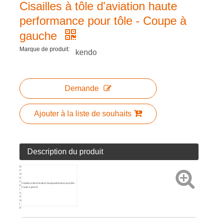
Cisailles à tôle d'aviation haute
performance pour tôle - Coupe à
gauche
Marque de produit:
kendo
Demande
Ajouter à la liste de souhaits
Description du produit
N
o
m
d
u
Cisailles à tôle d'aviation haute performance pour tôle -
p
Coupe à gauche
r
o
d
ui
t
P
r
o