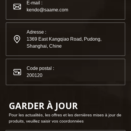
KENDO au salon BIG5 de Dubaï
E-mail :
Partenaires et amis, nous avons une excellente nouvelle à 
kendo@saame.com
Adresse :
1369 East Kangqiao Road, Pudong,
Shanghai, Chine
Code postal :
200120
GARDER À JOUR
2023-03-02
Pour les actualités, les offres et les dernières mises à jour de
KENDO à la foire de Cologne 2023
produits, veuillez saisir vos coordonnées
Foire de Cologne 2023, un endroit fantastique pour Kendo pou