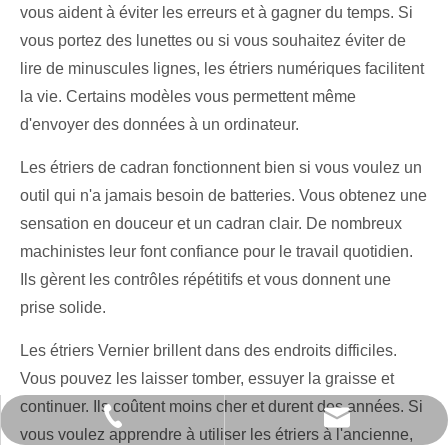
vous aident à éviter les erreurs et à gagner du temps. Si
vous portez des lunettes ou si vous souhaitez éviter de
lire de minuscules lignes, les étriers numériques facilitent
la vie. Certains modèles vous permettent même
d'envoyer des données à un ordinateur.
Les étriers de cadran fonctionnent bien si vous voulez un
outil qui n'a jamais besoin de batteries. Vous obtenez une
sensation en douceur et un cadran clair. De nombreux
machinistes leur font confiance pour le travail quotidien.
Ils gèrent les contrôles répétitifs et vous donnent une
prise solide.
Les étriers Vernier brillent dans des endroits difficiles.
Vous pouvez les laisser tomber, essuyer la graisse et
continuer. Ils coûtent moins cher et durent des années. Si
+86 21 68139666-1210
kendo@saame.com
vous voulez apprendre à utiliser les étriers à l'ancienne,