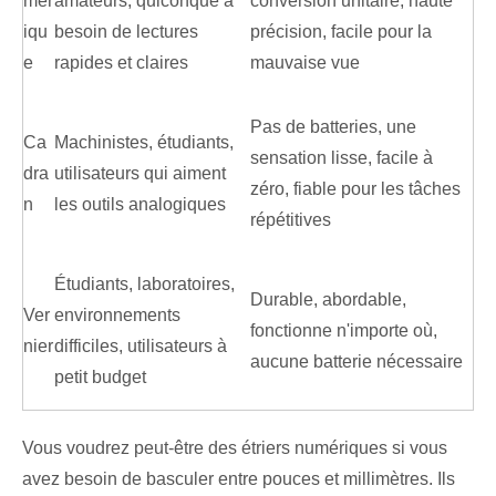
mér
amateurs, quiconque a
conversion unitaire, haute
iqu
besoin de lectures
précision, facile pour la
e
rapides et claires
mauvaise vue
Pas de batteries, une
Ca
Machinistes, étudiants,
sensation lisse, facile à
dra
utilisateurs qui aiment
zéro, fiable pour les tâches
n
les outils analogiques
répétitives
Étudiants, laboratoires,
Durable, abordable,
Ver
environnements
fonctionne n'importe où,
nier
difficiles, utilisateurs à
aucune batterie nécessaire
petit budget
Vous voudrez peut-être des étriers numériques si vous
avez besoin de basculer entre pouces et millimètres. Ils