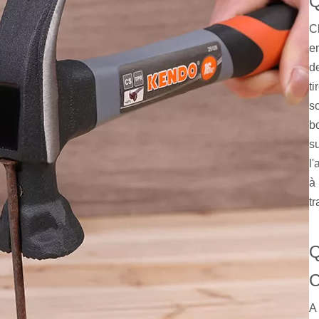
Q
C
e
d
ti
so
b
s
l'
à
tr
Q
C
A