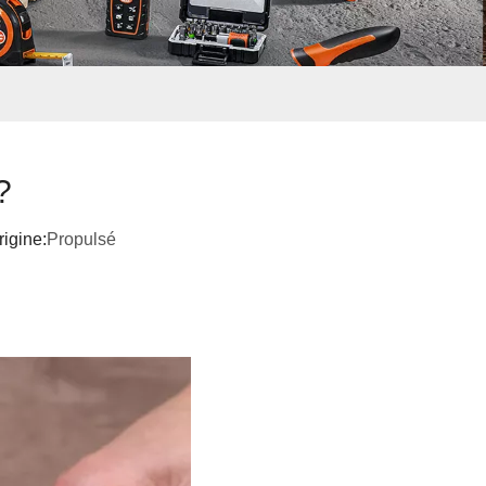
?
igine:
Propulsé