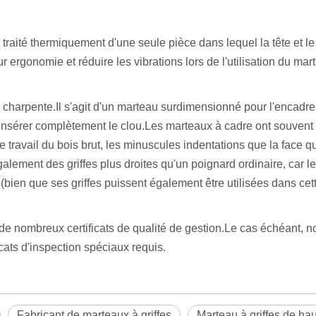
gé traité thermiquement d'une seule pièce dans lequel la tête et
rgonomie et réduire les vibrations lors de l'utilisation du mar
 charpente.Il s'agit d'un marteau surdimensionné pour l'encadre
nsérer complètement le clou.Les marteaux à cadre ont souvent un
le travail du bois brut, les minuscules indentations que la face 
ement des griffes plus droites qu'un poignard ordinaire, car le
bien que ses griffes puissent également être utilisées dans cett
 nombreux certificats de qualité de gestion.Le cas échéant, nou
icats d'inspection spéciaux requis.
Fabricant de marteaux à griffes
Marteau à griffes de hau