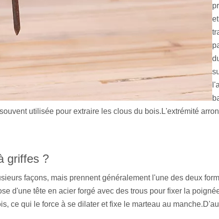
pr
et
tr
pa
du
su
l'
b
us souvent utilisée pour extraire les clous du bois.L'extrémité ar
 griffes ?
lusieurs façons, mais prennent généralement l'une des deux form
e d'une tête en acier forgé avec des trous pour fixer la poigné
s, ce qui le force à se dilater et fixe le marteau au manche.D'au