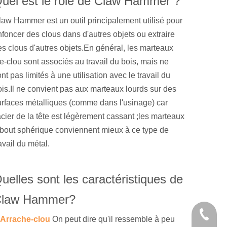
uel est le rôle de Claw Hammer ?
law Hammer est un outil principalement utilisé pour
nfoncer des clous dans d'autres objets ou extraire
es clous d'autres objets.En général, les marteaux
re-clou sont associés au travail du bois, mais ne
nt pas limités à une utilisation avec le travail du
ois.Il ne convient pas aux marteaux lourds sur des
urfaces métalliques (comme dans l'usinage) car
acier de la tête est légèrement cassant ;les marteaux
 bout sphérique conviennent mieux à ce type de
avail du métal.
uelles sont les caractéristiques de
law Hammer?
+86 21 
Arrache-clou
On peut dire qu'il ressemble à peu