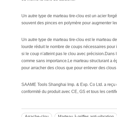
Un autre type de marteau tire-clou est un acier for
souvent des pinces en polymère pour augmenter leur e
Un autre type de marteau tire-clou est le marteau de
lourde réduit le nombre de coups nécessaires pour i
si le coup n'atteint pas le clou avec précision.Dans 
comme sans importance.Le marteau structurant a égal
pour arracher des clous que pour enlever des clous (
SAAME Tools Shanghai Imp. & Exp. Co Ltd. a reçu de
conformité du produit avec CE, GS et tous les certif
Arrache-clou
Marteau à griffes anti-vibration