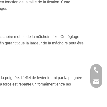
n fonction de la taille de la fixation. Cette
ager.
a mâchoire mobile de la mâchoire fixe. Ce réglage
fin garantit que la largeur de la mâchoire peut être
+86 21 
 la poignée. L'effet de levier fourni par la poignée
kendo@
e la force est répartie uniformément entre les