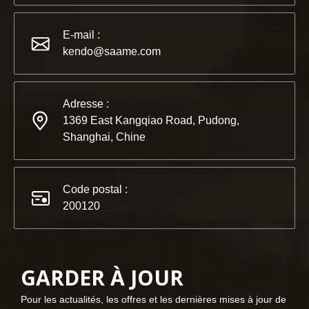
2022-11-21
KENDO au salon BIG5 de Dubaï
E-mail :
Partenaires et amis, nous avons une excellente nouvelle à 
kendo@saame.com
Adresse :
1369 East Kangqiao Road, Pudong,
Shanghai, Chine
Code postal :
200120
GARDER À JOUR
2023-03-02
Pour les actualités, les offres et les dernières mises à jour de
KENDO à la foire de Cologne 2023