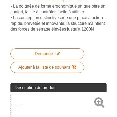
• La poignée de forme ergonomique unique offre un
confort, facile à contrôler, facile à utiliser
• La conception distinctive crée une pince à action
rapide, brevetée et innovante, la structure maintient
des forces de serrage élevées jusqu'à 1200N
Demande
Ajouter à la liste de souhaits
Description du produit
N
o
m
d
u
p
Pince F à action rapide
r
o
d
ui
t
P