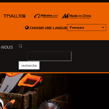

Français
CHOISIR UNE LANGUE
-NOUS
recherche