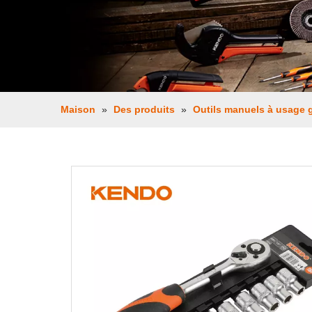
Maison
»
Des produits
»
Outils manuels à usage 