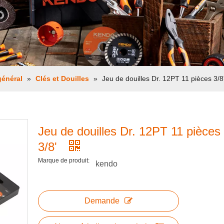
général
»
Clés et Douilles
»
Jeu de douilles Dr. 12PT 11 pièces 3/8
Jeu de douilles Dr. 12PT 11 pièces
3/8'
Marque de produit:
kendo
Demande