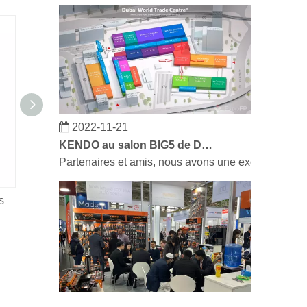
2022-11-21
KENDO au salon BIG5 de Dubaï
Partenaires et amis, nous avons une excellente no
s
Raccord rapide-type américain
Mandrin pneu