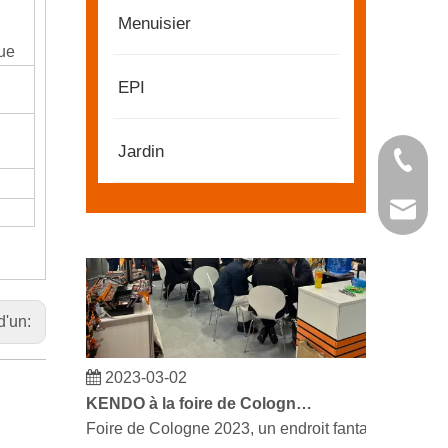
Menuisier
que
2022-11-21
KENDO au salon BIG5 de Dubaï
EPI
Partenaires et amis, nous avons une excellente no
Jardin
+86 21 
kendo@
d'un:
2023-03-02
KENDO à la foire de Cologne 2023
Foire de Cologne 2023, un endroit fantastique pour