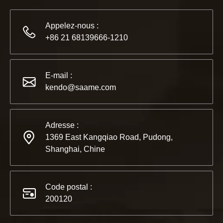
Appelez-nous :
+86 21 68139666-1210
2022-11-21
KENDO au salon BIG5 de Dubaï
E-mail :
Partenaires et amis, nous avons une excellente nouvelle à 
kendo@saame.com
Adresse :
1369 East Kangqiao Road, Pudong,
Shanghai, Chine
Code postal :
200120