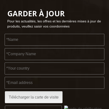
GARDER À JOUR
2023-03-02
Pour les actualités, les offres et les dernières mises à jour de
KENDO à la foire de Cologne 2023
produits, veuillez saisir vos coordonnées
Foire de Cologne 2023, un endroit fantastique pour Kendo pou
2022-11-21
Télécharger la carte de visite
KENDO au salon BIG5 de Dubaï
Partenaires et amis, nous avons une excellente nouvelle à 